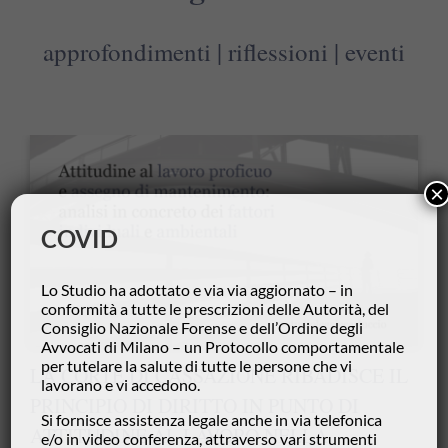
approfondimenti | riflessioni | eventi
×
COVID
Lo Studio ha adottato e via via aggiornato – in
conformità a tutte le prescrizioni delle Autorità, del
Consiglio Nazionale Forense e dell’Ordine degli
Avvocati di Milano – un Protocollo comportamentale
per tutelare la salute di tutte le persone che vi
LA CORTE DI CASSAZIONE RIBADISCE IL
lavorano e vi accedono.
PRINCIPIO DI DIRITTO IN PUNTO DI
Si fornisce assistenza legale anche in via telefonica
ATTITUDINE AL LAVORO NELLA
e/o in video conferenza, attraverso vari strumenti