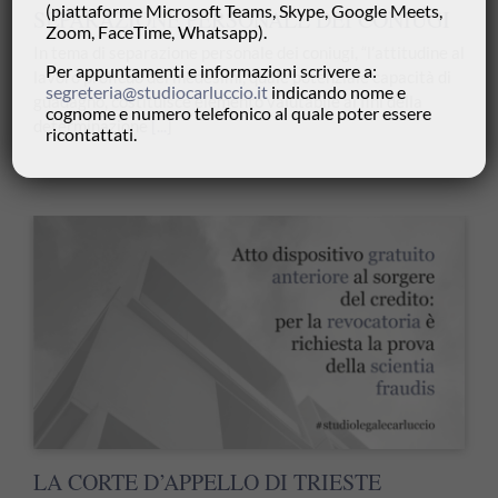
(piattaforme Microsoft Teams, Skype, Google Meets,
SEPARAZIONE PERSONALE DEI CONIUGI
Zoom, FaceTime, Whatsapp).
In tema di separazione personale dei coniugi, “l’attitudine al
Per appuntamenti e informazioni scrivere a:
lavoro proficuo dei medesimi, quale potenziale capacità di
segreteria@studiocarluccio.it
indicando nome e
guadagno, costituisce elemento valutabile ai fini della
cognome e numero telefonico al quale poter essere
determinazione
[...]
ricontattati.
LA CORTE D’APPELLO DI TRIESTE