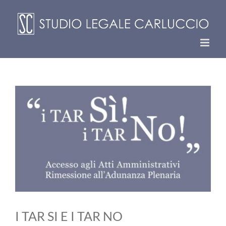
Skip
to
content
View
Larger
Image
I TAR SI E I TAR NO