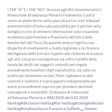
I TAR “SÌ” E I TAR “NO!” Accesso agli Atti Amministrativi |
Rimessione all’adunanza Plenaria Finalmente si potrà
avere un punto fermo nella spaccatura tra i vari tribunali
amministrativi d’Italia sulla possibilità per il partner nella
famiglia in crisi di ottenere informazioni sulla situazione
economico-patrimoniale e finanziaria dell’altro dalle
banche dati del Fisco. Da qualche anno si registra una
disparità di orientamenti a livello regionale e la chiusura
dell’Agenzia delle Entrate rispetto alle richieste di accesso
agli atti, con gravi conseguenze sia sotto il profilo della
tutela dei diritti dei soggetti coinvolti nel singolo
procedimento familiare (figli soprattutto), sia sotto un
profilo più latamente sociale. Poter ragionare su dati
concreti e realistici è il presupposto indispensabile per
avere provvedimenti equi e/o per prendere decisioni
consapevoli e sostenibili. Ordinanza di rimessione
all’Adunanza Plenaria
n. 888/2020 del 4.02.2020
hashtag
#
disclosure
hashtag
#
tar
hashtag
#
consigliodistato
hashtag
#
studiocarluccio
Francesca Guffanti
Simona