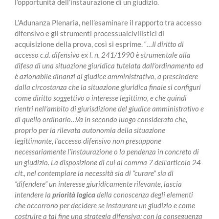
l’opportunità dell’instaurazione di un giudizio.
L’Adunanza Plenaria, nell’esaminare il rapporto tra accesso
difensivo e gli strumenti processualcivilistici di
acquisizione della prova, così si esprime. “
…Il diritto di
accesso c.d. difensivo ex l. n. 241/1990 è strumentale alla
difesa di una situazione giuridica tutelata dall’ordinamento ed
è azionabile dinanzi al giudice amministrativo, a prescindere
dalla circostanza che la situazione giuridica finale si configuri
come diritto soggettivo o interesse legittimo, e che quindi
rientri nell’ambito di giurisdizione del giudice amministrativo e
di quello ordinario…Va in secondo luogo considerato che,
proprio per la rilevata autonomia della situazione
legittimante, l’accesso difensivo non presuppone
necessariamente l’instaurazione o la pendenza in concreto di
un giudizio. La disposizione di cui al comma 7 dell’articolo 24
cit., nel contemplare la necessità sia di “curare” sia di
“difendere” un interesse giuridicamente rilevante, lascia
intendere la
priorità logica
della conoscenza degli elementi
che occorrono per decidere se instaurare un giudizio e come
costruire a tal fine una strategia difensiva; con la conseguenza