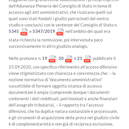
dall’Adunanza Plenaria del Consiglio di Stato in tema di
accesso agli atti amministrativi, che ricalcano quelli sui
quali sono stati fondati i giudizi patrocinati dal nostro
studio e conclusisi con le sentenze del Consiglio di Stato n.
5345
e
5347/2019
nell’ambito dei quali era
stata richiesta la remissione, poi intervenuta poco
successivamente in altro giudizio analogo.
Nelle pronunce n.
19
,
20
e
21
pubblicate il
25.09.2020, con specifico riferimento all’acceso difensivo
viene stigmatizzato con chiarezza e concretezza che: – la
nozione normativa di “documento amministrativo”
suscettibile di formare oggetto istanza di accesso
documentale è ampia (comprende dunque i documenti
contenenti i dati reddituali, patrimoniali e anche finanziari
dell’anagrafe tributaria), – il rapporto tra l’accesso
difensivo, che ha duplice natura sostanziale e processuale,
e gli strumenti di acquisizione della prova nel giudizio civile
è di complementarietà e non già di reciproca esclusione,