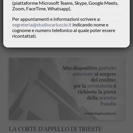
(piattaforme Microsoft Teams, Skype, Google Meets,
SEPARAZIONE PERSONALE DEI CONIUGI
Zoom, FaceTime, Whatsapp).
In tema di separazione personale dei coniugi, “l’attitudine al
Per appuntamenti e informazioni scrivere a:
lavoro proficuo dei medesimi, quale potenziale capacità di
segreteria@studiocarluccio.it
indicando nome e
guadagno, costituisce elemento valutabile ai fini della
cognome e numero telefonico al quale poter essere
determinazione
[...]
ricontattati.
LA CORTE D’APPELLO DI TRIESTE