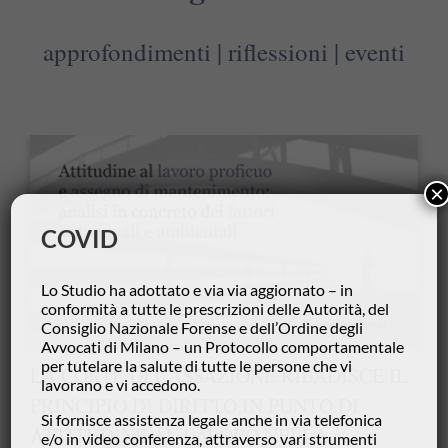
approfondimenti | riflessioni | eventi
×
COVID
Lo Studio ha adottato e via via aggiornato – in
conformità a tutte le prescrizioni delle Autorità, del
Consiglio Nazionale Forense e dell’Ordine degli
Avvocati di Milano – un Protocollo comportamentale
per tutelare la salute di tutte le persone che vi
LA CORTE DI CASSAZIONE RIBADISCE IL
lavorano e vi accedono.
PRINCIPIO DI DIRITTO IN PUNTO DI
Si fornisce assistenza legale anche in via telefonica
ATTITUDINE AL LAVORO NELLA
e/o in video conferenza, attraverso vari strumenti